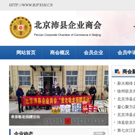
HTTP://WWW.BJPXSH.CN
网站首页
商会概况
会员企业
会员申
商会
薪火相传
县企业商
徐州驻京
合党委
企业商会
北京沛县
凝心聚力
程
北京沛县
孝亲敬老捐赠活动
1
2
3
4
5
6
7
8
9
六联党委
沛县驻京
走访北京
第七次江
企业动态