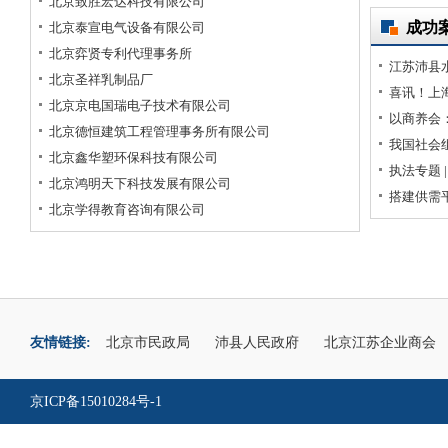
北京致胜宏达科技有限公司
成功
北京泰宣电气设备有限公司
北京弈贤专利代理事务所
江苏沛县
北京圣祥乳制品厂
喜讯！上
北京京电国瑞电子技术有限公司
范基地（一
以商养会
北京德恒建筑工程管理事务所有限公司
电
还是弊？
我国社会
北京鑫华塑环保科技有限公司
执法专题 
北京鸿明天下科技发展有限公司
高质量发
搭建供需
北京学得教育咨询有限公司
极推动社
友情链接:
北京市民政局
沛县人民政府
北京江苏企业商会
京ICP备15010284号-1