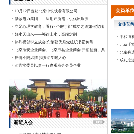
席会圆满
会员单
10月12日走访北京中铁快餐有限公司
径
励诚电力集团——应用户所需，供优质服务
文体艺
立足心理学教育，看行业“先行者”成功之道如何实现
心理学产业价值链全覆盖
好水天山来——祁连山水，高端定制
限公司
公司
司
公司
身边云（北京）信息服务有限公司
北京鼎力特电气科技有限公司
江苏舒美环境工程有限公司
北京鸿明天下科技发展有限公司
北京圣祥乳制品厂
中和博礼
热烈祝贺李立成会长 荣获优秀党组织书记称号
务所有限公司
限公司
限公司
北京弈贤专利代理事务所
北京环球诚达电力工程有限责任公司
北京婴婴之星母婴服务有限公司
北京天成瑞源电缆有限公司
北京千
北京淮安企业商会、北京沛县企业商会 开拓创新、共
司
限公司
北京京电立丰电力设备有限公司
北京致胜宏达科技有限公司
北京身
谋发展座谈会顺利进行
疫情不隔温情 捐资助学暖人心
司
司
北京维隆金源建筑工程有限公司
北京顺昌祥达贸易有限公司
成功之
沛县常委吴以贵一行参观商会会员企业
公司
有限公司
江苏汉兴电缆有限公司
北京泰宣电气设备有限公司
司
技有限公司
北京弘成泽汽车技术服务有限公司
数浩科技（上海）有限公司
装有限公司
司
北京国电成达电力工程有限公司
北京永邦安信科技有限公司
司
新近入会